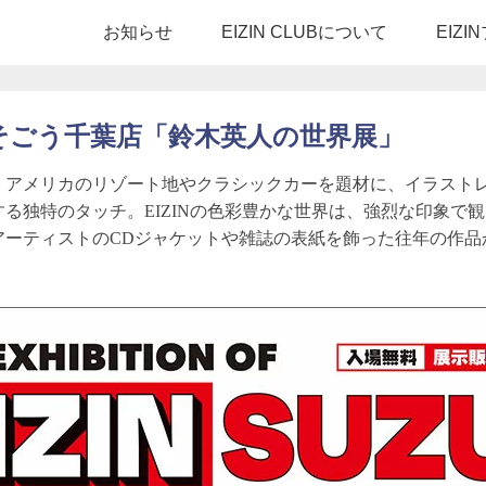
お知らせ
EIZIN CLUBについて
EIZ
-7そごう千葉店「鈴木英人の世界展」
から、アメリカのリゾート地やクラシックカーを題材に、イラス
る独特のタッチ。EIZINの色彩豊かな世界は、強烈な印象で
アーティストのCDジャケットや雑誌の表紙を飾った往年の作品