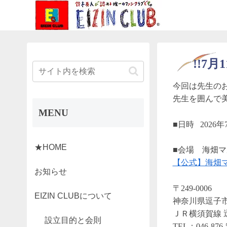
!!7
今回は先生の
先生を囲んで
MENU
■日時 2026年7月
★HOME
■会場 海畑
【公式】海畑マ
お知らせ
〒249-0006
EIZIN CLUBについて
神奈川県逗子市逗
ＪＲ横須賀線 
設立目的と会則
TEL：046-876-