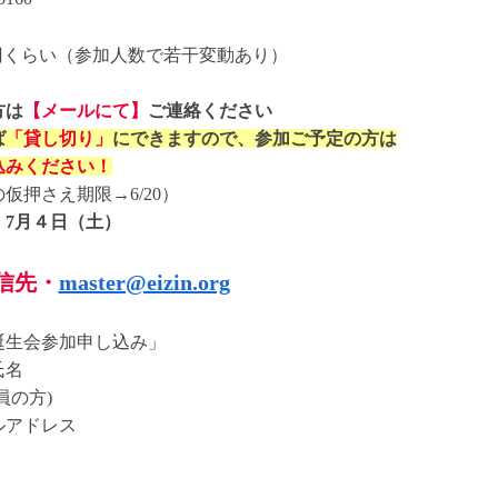
00円くらい（参加人数で若干変動あり）
方は
【メールにて】
ご連絡ください
ば
「貸し切り」
にできますので、
参加ご予定の方は
込みください！
仮押さえ期限→6/20）
 7月４日（土）
信先・
master@eizin.org
誕生会参加申し込み」
氏名
員の方)
ルアドレス